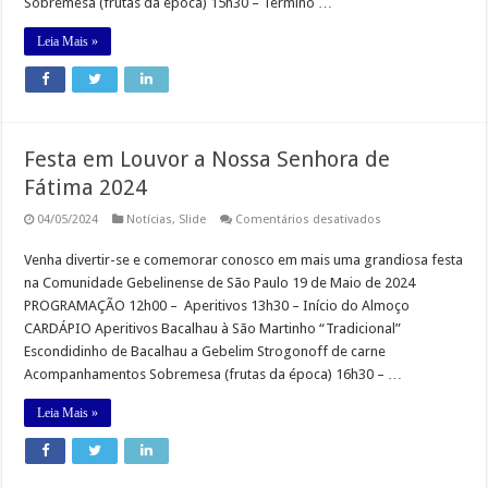
Sobremesa (frutas da época) 15h30 – Término …
Leia Mais »
Festa em Louvor a Nossa Senhora de
Fátima 2024
em
04/05/2024
Notícias
,
Slide
Comentários desativados
Festa
em
Venha divertir-se e comemorar conosco em mais uma grandiosa festa
Louvor
a
na Comunidade Gebelinense de São Paulo 19 de Maio de 2024
Nossa
Senhora
PROGRAMAÇÃO 12h00 – Aperitivos 13h30 – Início do Almoço
de
CARDÁPIO Aperitivos Bacalhau à São Martinho “Tradicional”
Fátima
2024
Escondidinho de Bacalhau a Gebelim Strogonoff de carne
Acompanhamentos Sobremesa (frutas da época) 16h30 – …
Leia Mais »