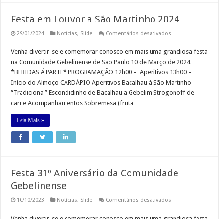
Festa em Louvor a São Martinho 2024
em
29/01/2024
Notícias
,
Slide
Comentários desativados
Festa
em
Venha divertir-se e comemorar conosco em mais uma grandiosa festa
Louvor
a
na Comunidade Gebelinense de São Paulo 10 de Março de 2024
São
Martinho
*BEBIDAS Á PARTE* PROGRAMAÇÃO 12h00 – Aperitivos 13h00 –
2024
Início do Almoço CARDÁPIO Aperitivos Bacalhau à São Martinho
“Tradicional” Escondidinho de Bacalhau a Gebelim Strogonoff de
carne Acompanhamentos Sobremesa (fruta …
Leia Mais »
Festa 31º Aniversário da Comunidade
Gebelinense
em
10/10/2023
Notícias
,
Slide
Comentários desativados
Festa
31º
Venha divertir-se e comemorar conosco em mais uma grandiosa festa
Aniversário