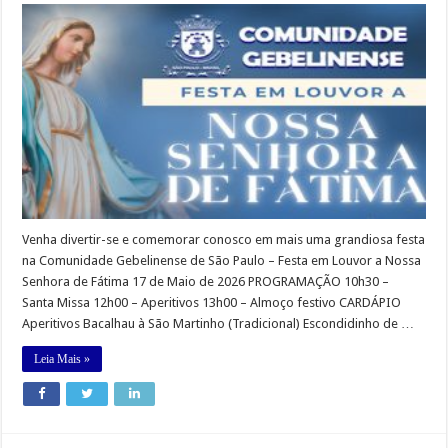
em
Louvor
a
Nossa
Senhora
de
Fátima
2026
Venha divertir-se e comemorar conosco em mais uma grandiosa festa
na Comunidade Gebelinense de São Paulo – Festa em Louvor a Nossa
Senhora de Fátima 17 de Maio de 2026 PROGRAMAÇÃO 10h30 –
Santa Missa 12h00 – Aperitivos 13h00 – Almoço festivo CARDÁPIO
Aperitivos Bacalhau à São Martinho (Tradicional) Escondidinho de …
Leia Mais »