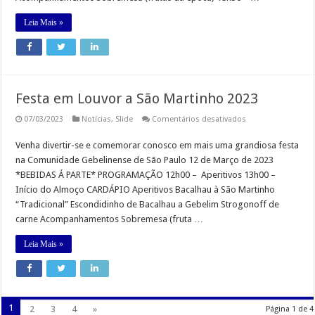
Leia Mais »
Festa em Louvor a São Martinho 2023
em
07/03/2023
Notícias
,
Slide
Comentários desativados
Festa
em
Venha divertir-se e comemorar conosco em mais uma grandiosa festa
Louvor
a
na Comunidade Gebelinense de São Paulo 12 de Março de 2023
São
Martinho
*BEBIDAS Á PARTE* PROGRAMAÇÃO 12h00 – Aperitivos 13h00 –
2023
Início do Almoço CARDÁPIO Aperitivos Bacalhau à São Martinho
“Tradicional” Escondidinho de Bacalhau a Gebelim Strogonoff de
carne Acompanhamentos Sobremesa (fruta …
Leia Mais »
1
2
3
4
»
Página 1 de 4