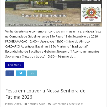
Venha divertir-se e comemorar conosco em mais uma grandiosa festa
na Comunidade Gebelinense de São Paulo 13 de Setembro de 2026
PROGRAMAÇÃO 12h00 – Aperitivos 13h00 – Início do Almoço
CARDÁPIO Aperitivos Bacalhau à São Martinho “Tradicional”
Escondidinho de Bacalhau a Gebelim Strogonoff Acompanhamentos
Sobremesa (frutas da época) 15h30 – Término do …
Leia Mais »
Festa em Louvor a Nossa Senhora de
Fátima 2026
em
04/05/2026
Notícias
,
Slide
Comentários desativados
Festa