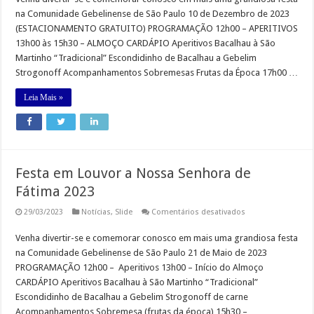
da
na Comunidade Gebelinense de São Paulo 10 de Dezembro de 2023
Comunidade
Gebelinense
(ESTACIONAMENTO GRATUITO) PROGRAMAÇÃO 12h00 – APERITIVOS
13h00 às 15h30 – ALMOÇO CARDÁPIO Aperitivos Bacalhau à São
Martinho “Tradicional” Escondidinho de Bacalhau a Gebelim
Strogonoff Acompanhamentos Sobremesas Frutas da Época 17h00 …
Leia Mais »
Festa em Louvor a Nossa Senhora de
Fátima 2023
em
29/03/2023
Notícias
,
Slide
Comentários desativados
Festa
em
Venha divertir-se e comemorar conosco em mais uma grandiosa festa
Louvor
a
na Comunidade Gebelinense de São Paulo 21 de Maio de 2023
Nossa
Senhora
PROGRAMAÇÃO 12h00 – Aperitivos 13h00 – Início do Almoço
de
CARDÁPIO Aperitivos Bacalhau à São Martinho “Tradicional”
Fátima
2023
Escondidinho de Bacalhau a Gebelim Strogonoff de carne
Acompanhamentos Sobremesa (frutas da época) 15h30 – …