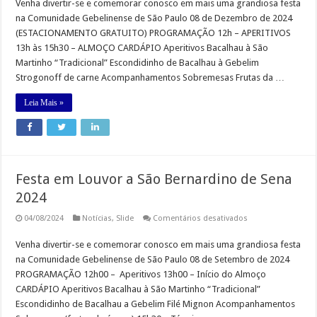
Venha divertir-se e comemorar conosco em mais uma grandiosa festa
Aniversário
da
na Comunidade Gebelinense de São Paulo 08 de Dezembro de 2024
Comunidade
Gebelinense
(ESTACIONAMENTO GRATUITO) PROGRAMAÇÃO 12h – APERITIVOS
13h às 15h30 – ALMOÇO CARDÁPIO Aperitivos Bacalhau à São
Martinho “Tradicional” Escondidinho de Bacalhau à Gebelim
Strogonoff de carne Acompanhamentos Sobremesas Frutas da …
Leia Mais »
Festa em Louvor a São Bernardino de Sena
2024
em
04/08/2024
Notícias
,
Slide
Comentários desativados
Festa
em
Venha divertir-se e comemorar conosco em mais uma grandiosa festa
Louvor
a
na Comunidade Gebelinense de São Paulo 08 de Setembro de 2024
São
Bernardino
PROGRAMAÇÃO 12h00 – Aperitivos 13h00 – Início do Almoço
de
CARDÁPIO Aperitivos Bacalhau à São Martinho “Tradicional”
Sena
2024
Escondidinho de Bacalhau a Gebelim Filé Mignon Acompanhamentos