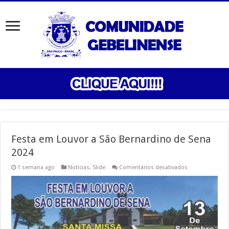
Festa em Louvor a São Bernardino de Sena
2024
em
1 semana ago
Notícias
,
Slide
Comentários desativados
Festa
em
Louvor
a
São
Bernardino
de
Sena
2024