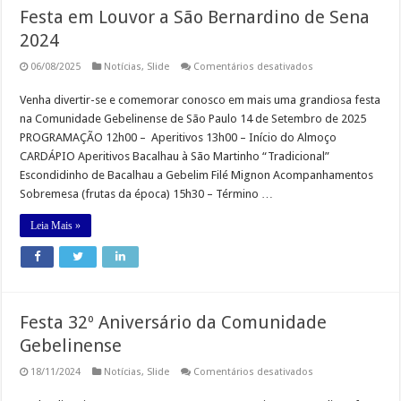
Festa em Louvor a São Bernardino de Sena
2024
em
06/08/2025
Notícias
,
Slide
Comentários desativados
Festa
em
Venha divertir-se e comemorar conosco em mais uma grandiosa festa
Louvor
a
na Comunidade Gebelinense de São Paulo 14 de Setembro de 2025
São
Bernardino
PROGRAMAÇÃO 12h00 – Aperitivos 13h00 – Início do Almoço
de
CARDÁPIO Aperitivos Bacalhau à São Martinho “Tradicional”
Sena
2024
Escondidinho de Bacalhau a Gebelim Filé Mignon Acompanhamentos
Sobremesa (frutas da época) 15h30 – Término …
Leia Mais »
Festa 32º Aniversário da Comunidade
Gebelinense
em
18/11/2024
Notícias
,
Slide
Comentários desativados
Festa
32º