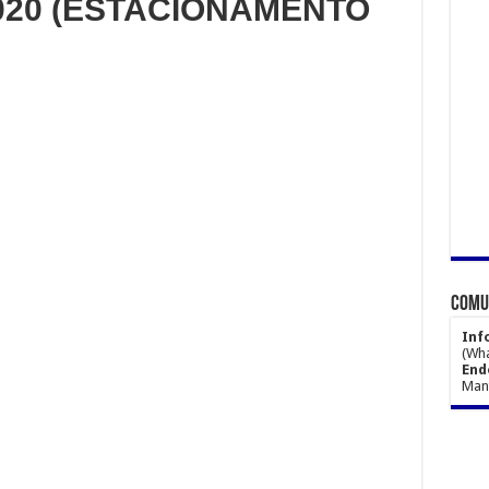
2020 (ESTACIONAMENTO
Comun
Inf
(Wha
End
Mant