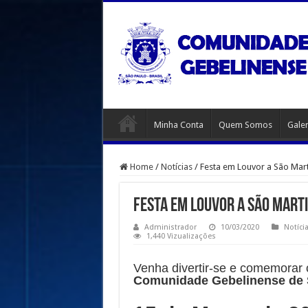
Minha Conta
Quem Somos
Galer
Home
/
Notícias
/
Festa em Louvor a São Mar
Festa em Louvor a São Mart
Administrador
10/03/2020
Notíci
1,440 Vizualizações
Venha divertir-se e comemorar
Comunidade Gebelinense de 