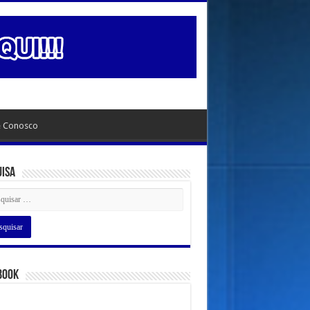
e Conosco
uisa
book