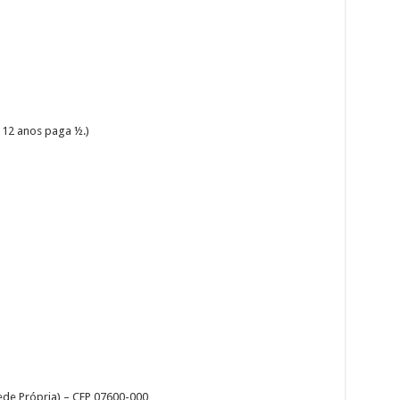
 12 anos paga ½.)
ede Própria) – CEP 07600-000